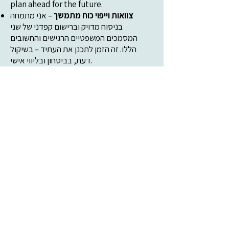
plan ahead for the future.
צוואות וייפוי כוח מתמשך
– אני מתמחה
בניסוח מדויק וברישום קפדני של שני
המסמכים המשפטיים הרגישים והחשובים
הללו. זה הזמן לתכנן את העתיד – בשיקול
דעת, בביטחון ובליווי אישי.
Notary Public
- I can witness and
authenticate documents, translations,
and signatures as a notary, including
providing an apostille where required.
I can draft and edit all legal documents
in Hebrew and English.
נוטריון ציבורי
– אני מוסמך לאמת חתימות,
מסמכים ותרגומים באופן רשמי, כולל אפוסטיל
במקרה הצורך. אני עורך ומנסח את כל סוגי
המסמכים המשפטיים בעברית ובאנגלית,
בדיוק ובמקצועיות.
+ More